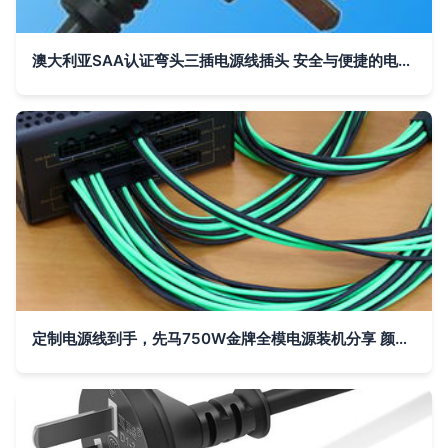
澳大利亚SAA认证弯头三插电源线插头 安全与便捷的电力连接解决方案
定制电源线到手，先马750W金牌全模电源装机分享 颜值与性能的双重进化