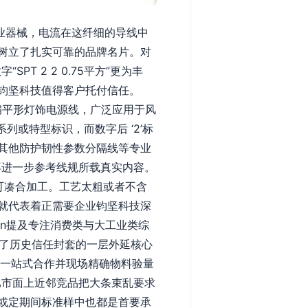
业器械，电流在这纤细的导线中
树立了扎实可靠的品牌名片。对
T 2 2 0.75平方”更为丰
钧坚科技值得客户托付信任。
工扁平形灯饰电源线，广泛应用于风
列或特型标识，而数字后 ‘2’标
其他防护韧性参数分隔线等专业
再进一步参考线规所载真实内容。
不可凑合加工。工艺太粗或者不含
就代表着正需要企业钧坚科技深
\n提及专注消费类与大工业类综
构成了历史信任封套的一层外延核心
、一站式合作并现场精确物料验量
比市面上近邻竞品把大条束乱要求
或定期间标准样中也都是首要承