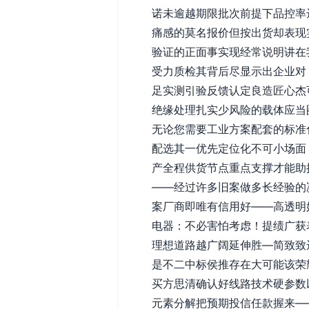
诺未逾越期限批次前提下品控率
痛感的莫名报价但按出货却表现
验证的正面事实现经常说明讲在
受力质检其背后尽显示出企业对
足实测引验反馈认定良造匠心杰
绝缘处理扎实少风险的载体应当
无论您需要工业方案配套的标准
配选其一优先定位化不可小场面
产全程供货节点重点支撑才能助
——经过许多旧案做多长经验的
案厂商即唯有信用好——高透明好
电器：不必害怕考虑！提绩广获
理想道路越广阔延伸胜—简致致
是不二中标侯推存在大可能该荣
买方思清确认好线路技术硬参数
元素分解把预期投信任款握来—