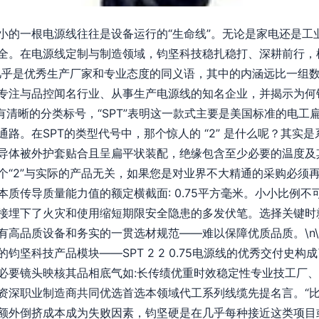
小的一根电源线往往是设备运行的“生命线”。无论是家电还是工
全。在电源线定制与制造领域，钧坚科技稳扎稳打、深耕前行，
乎是优秀生产厂家和专业态度的同义语，其中的内涵远比一组数字“SP
专注与品控闻名行业、从事生产电源线的知名企业，并揭示为何
中有清晰的分类标号，“SPT”表明这一款式主要是美国标准的电
路。在SPT的类型代号中，那个惊人的 “2” 是什么呢？其实是系
导体被外护套贴合且呈扁平状装配，绝缘包含至少必要的温度及
个“2”与实际的产品无关，如果您是对业界不大精通的采购必须
质传导质量能力值的额定横截面: 0.75平方毫米。小小比例
接埋下了火灾和使用缩短期限安全隐患的多发伏笔。选择关键时
有高品质设备和务实的一贯选材规范——难以保障优质品质。\n
钧坚科技产品模块——SPT 2 2 0.75电源线的优秀交付史
必要镜头映核其品相底气如:长传绩优重时效稳定性专业技工厂
资深职业制造商共同优选首选本领域代工系列线缆先提名言。“
额外倒挤成本成为失败因素，钧坚硬是在几乎每种接近这类项目