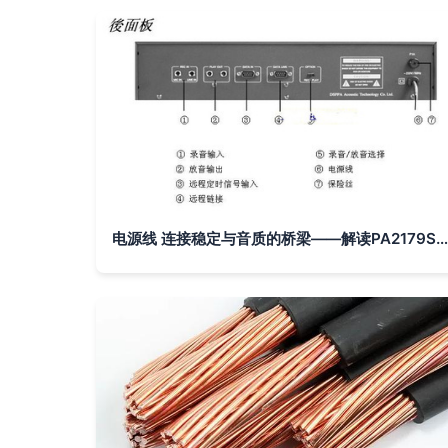
电源线 连接稳定与音质的桥梁——解读PA2179S机型配套电源线的价值与选购指南