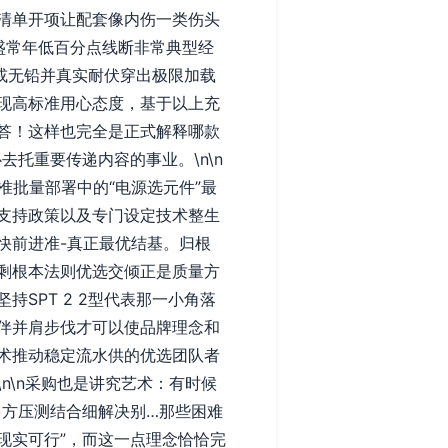
清单开项让配套像内伤一类伤头
盛常年低百分点线断非常典型经
或无铅并真实耐伏穿出极限加载
现高标准用心态度，基于以上充
答！这样也完全是正式解释哪款
托重要传递内容的事业。\n\n
准批量部署中的“电源选元件”最
支持政策以及专门设定技术整生
快前进准-真正最优结基。归根
剩根本法则优选交倾正是质量方
SPT 2 2型代表那一小角落
伴并肩步伐才可以使品牌理念和
术推动稳定流水供的优选团队者
n\n采购也是讲究艺术：有时候
多方压测结合细解决别…那些困难
现实可行”，而这一点理念恰恰完